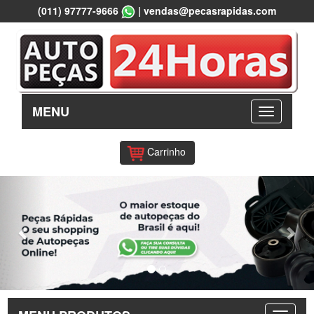
(011) 97777-9666
|
vendas@pecasrapidas.com
MENU
Carrinho
Previous
Nex