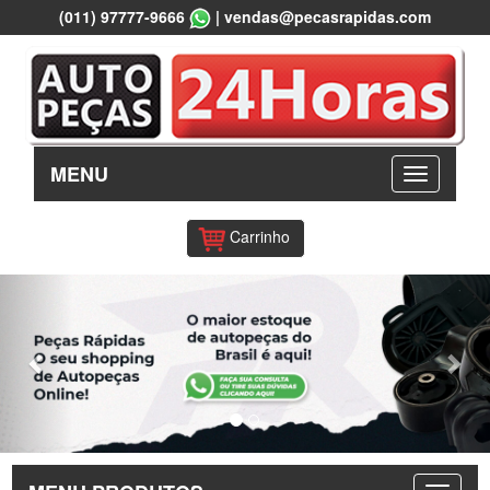
(011) 97777-9666
|
vendas@pecasrapidas.com
MENU
Carrinho
Previous
Nex