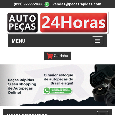
(011) 97777-9666
|
vendas@pecasrapidas.com
MENU
Carrinho
Previous
Nex