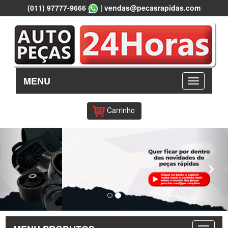
(011) 97777-9666
|
vendas@pecasrapidas.com
MENU
Carrinho
Previous
Nex