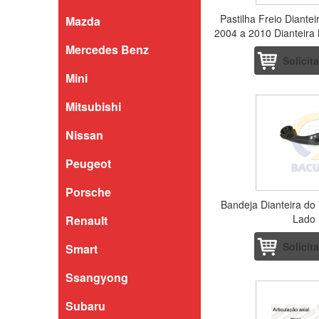
Pastilha Freio Diante
Mazda
2004 a 2010 Dianteira
17.
Mercedes Benz
Solicit
Mini
Mitsubishi
Nissan
Peugeot
Porsche
Bandeja Dianteira do
Lado 
Renault
Solicit
Smart
Ssangyong
Subaru