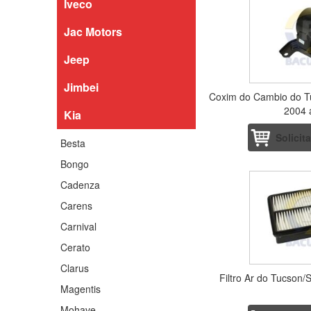
Iveco
Jac Motors
Jeep
Jimbei
Coxim do Cambio do T
2004 
Kia
Solicit
Besta
Bongo
Cadenza
Carens
Carnival
Cerato
Clarus
Filtro Ar do Tucson
Magentis
Mohave