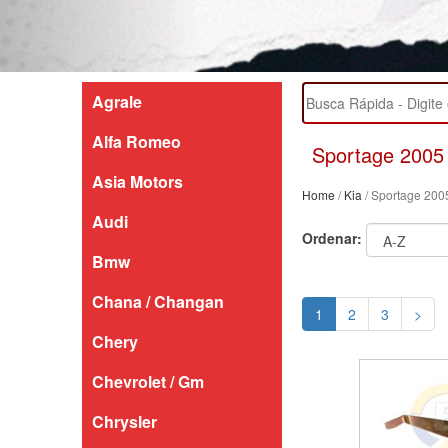
Agrale
Alfa Romeo
Sportage 2005
Asia Motors
Home
/
Kia
/ Sportage 200
Audi
Ordenar:
Bmw
Chana / Changan
1
2
3
>
Chery
Chevrolet / Gm
Chrysler