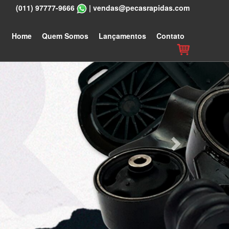
(011) 97777-9666
|
vendas@pecasrapidas.com
Next
Home
Quem Somos
Lançamentos
Contato