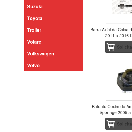
Suzuki
Toyota
Troller
Barra Axial da Caixa 
2011 a 2016 D
Volare
Solicit
Volkswagen
Volvo
Batente Coxim do Am
Sportage 2005 a 
Solicit