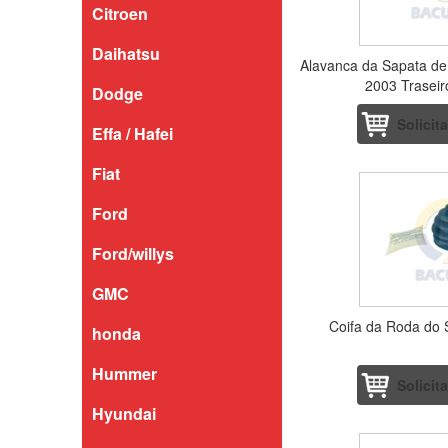
Citroen
Daihatsu
Alavanca da Sapata de
2003 Traseir
Dodge
Solicit
Effa / Hafei
Fiat
Ford
Ford/willys
GMC
Coifa da Roda do 
honda
Hummer
Solicit
Hyundai