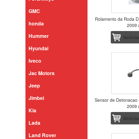
GMC
Rolamento da Roda Di
honda
2009 
Hummer
Solicit
Hyundai
Iveco
Jac Motors
Jeep
Jimbei
Sensor de Detonacao 
2009 
Kia
Solicit
Lada
Land Rover