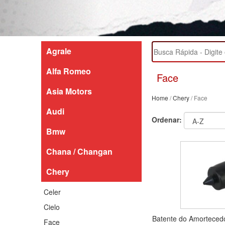
Agrale
Alfa Romeo
Face
Asia Motors
Home
/
Chery
/ Face
Audi
Ordenar:
Bmw
Chana / Changan
Chery
Celer
Cielo
Batente do Amortecedo
Face