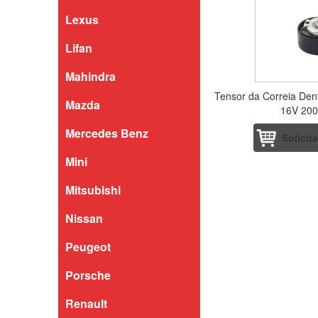
Lexus
Lifan
Mahindra
Tensor da Correia Den
Mazda
16V 200
Mercedes Benz
Solicit
Mini
Mitsubishi
Nissan
Peugeot
Porsche
Renault