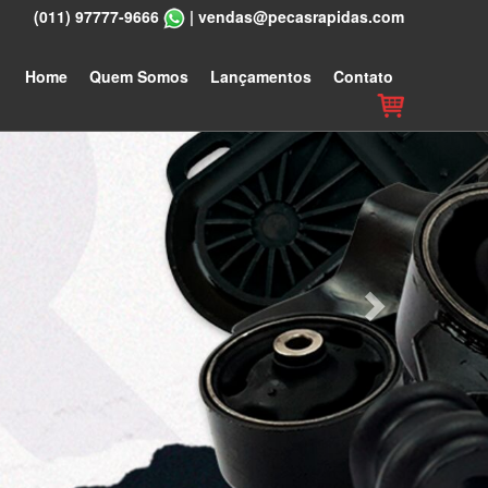
(011) 97777-9666
|
vendas@pecasrapidas.com
Next
Home
Quem Somos
Lançamentos
Contato