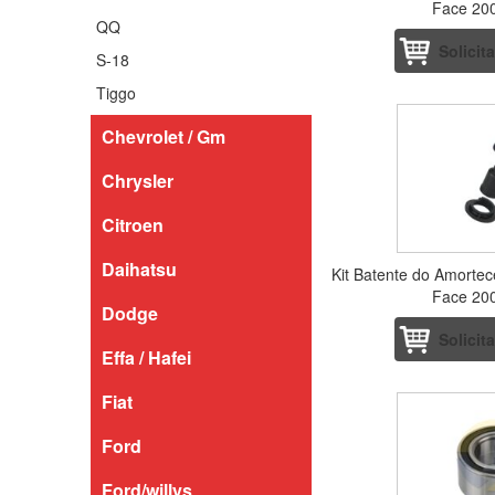
Face 20
QQ
Solicit
S-18
Tiggo
Chevrolet / Gm
Chrysler
Citroen
Daihatsu
Kit Batente do Amortec
Face 20
Dodge
Solicit
Effa / Hafei
Fiat
Ford
Ford/willys