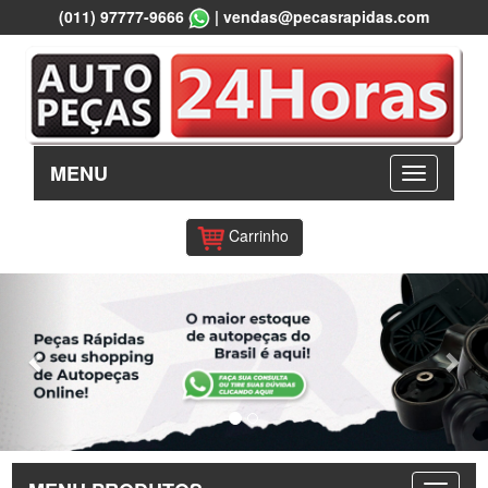
(011) 97777-9666
|
vendas@pecasrapidas.com
MENU
Carrinho
Previous
Nex