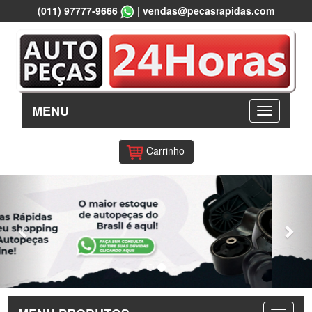
(011) 97777-9666
|
vendas@pecasrapidas.com
MENU
Carrinho
Previous
Nex