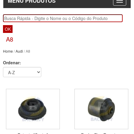
MENU PRODUTOS
OK
A8
Home
/
Audi
/ A8
Ordenar: