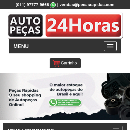
(011) 97777-9666
|
vendas@pecasrapidas.com
MENU
Carrinho
Previous
Nex