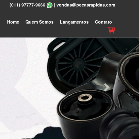
(011) 97777-9666
|
vendas@pecasrapidas.com
Next
Home
Quem Somos
Lançamentos
Contato