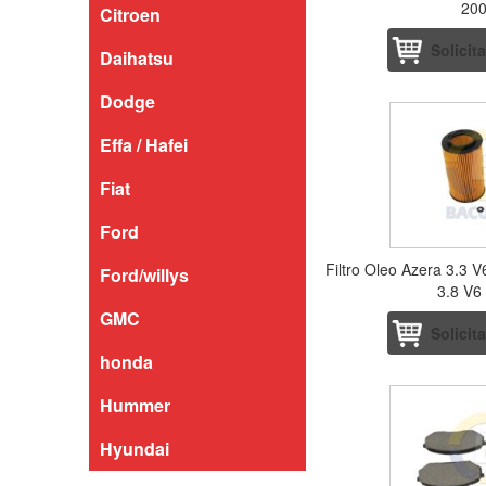
200
Citroen
Solicit
Daihatsu
Dodge
Effa / Hafei
Fiat
Ford
Filtro Oleo Azera 3.3 V
Ford/willys
3.8 V6 
GMC
Solicit
honda
Hummer
Hyundai