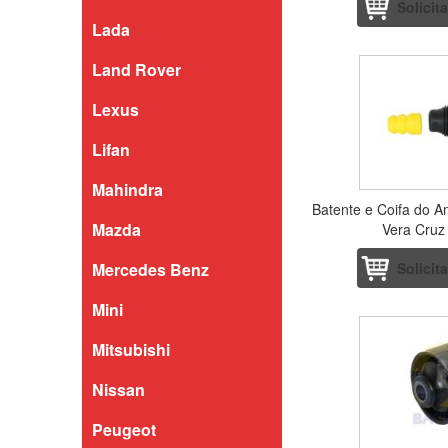
Solicit
Lada
Land Rover
Lexus
Lifan
Mahindra
Batente e Coifa do A
Mazda
Vera Cruz
Mercedes Benz
Solicit
Mini
Mitsubishi
Nissan
Peugeot