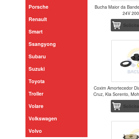
Porsche
Bucha Maior da Bande
24V 200
Renault
Solicit
Smart
Ssangyong
Subaru
Suzuki
Toyota
Coxim Amortecedor Dia
Troller
Cruz, Kia Sorento, Moh
M
Volare
Solicit
Volkswagen
Volvo