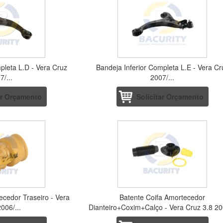
pleta L.D - Vera Cruz
Bandeja Inferior Completa L.E - Vera Cr
7/...
2007/...
ar Orçamento
Solicitar Orçamento
ecedor Traseiro - Vera
Batente Coifa Amortecedor
006/...
Dianteiro+Coxim+Calço - Vera Cruz 3.8 20
2012 / Mohave 2007 a 2012