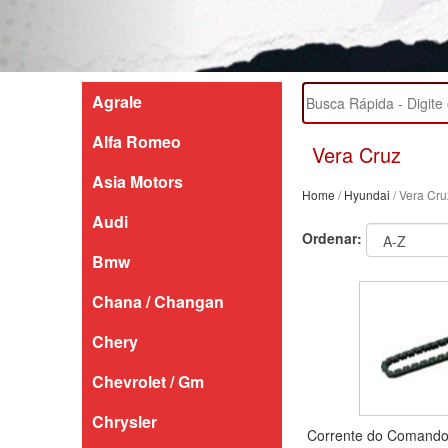
Agrale
Alfa Romeo
Vera Cruz
Asia Motors
Home
/
Hyundai
/ Vera Cru
Audi
Ordenar:
Bmw
Chana / Changan
Chery
Chevrolet / Gm
Chrysler
Corrente do Comando 