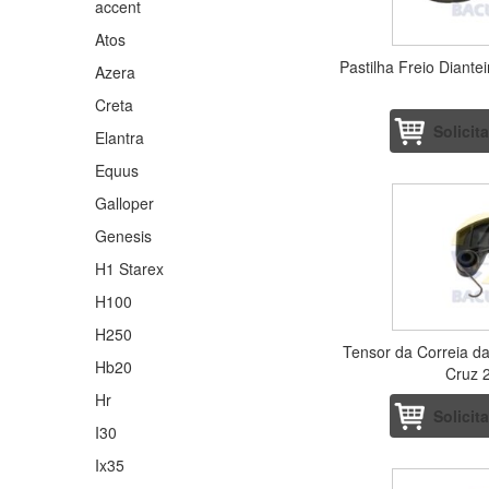
accent
Atos
Pastilha Freio Diantei
Azera
Creta
Solicit
Elantra
Equus
Galloper
Genesis
H1 Starex
H100
H250
Tensor da Correia d
Hb20
Cruz 2
Hr
Solicit
I30
Ix35