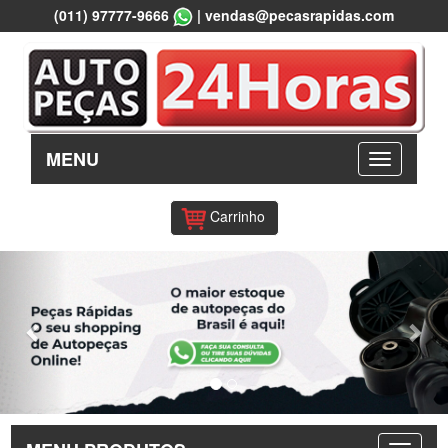
(011) 97777-9666
|
vendas@pecasrapidas.com
MENU
Carrinho
Previous
Nex