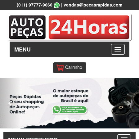
(011) 97777-9666
|
vendas@pecasrapidas.com
MENU
Carrinho
Previous
Nex