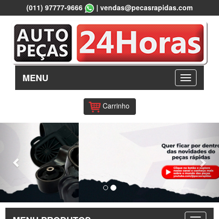
(011) 97777-9666
|
vendas@pecasrapidas.com
MENU
Carrinho
Previous
Nex