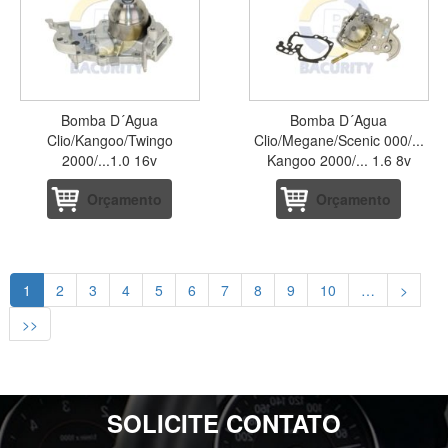
Bomba D´Agua
Bomba D´Agua
Clio/Kangoo/Twingo
Clio/Megane/Scenic 000/...
2000/...1.0 16v
Kangoo 2000/... 1.6 8v
Orçamento
Orçamento
1
2
3
4
5
6
7
8
9
10
…
>
>>
SOLICITE CONTATO