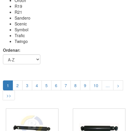
Oroch
R19
R21
Sandero
Scenic
Symbol
Trafic
Twingo
Ordenar:
1
2
3
4
5
6
7
8
9
10
…
>
>>