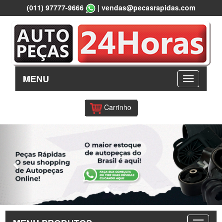
(011) 97777-9666
|
vendas@pecasrapidas.com
MENU
Carrinho
Previous
Nex