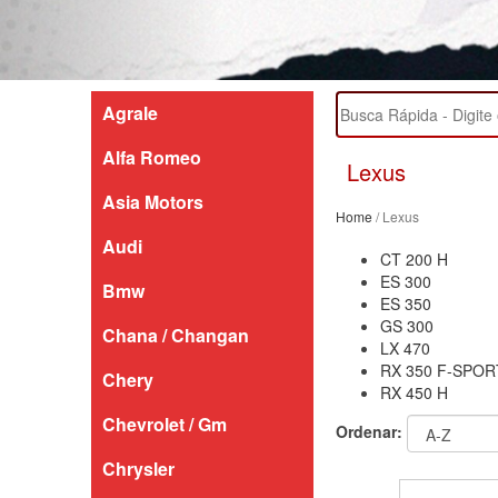
Agrale
Alfa Romeo
Lexus
Asia Motors
Home
/ Lexus
Audi
CT 200 H
ES 300
Bmw
ES 350
GS 300
Chana / Changan
LX 470
RX 350 F-SPOR
Chery
RX 450 H
Chevrolet / Gm
Ordenar:
Chrysler