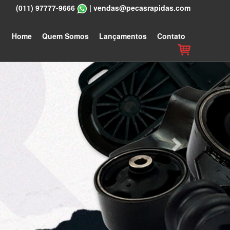
(011) 97777-9666
|
vendas@pecasrapidas.com
Next
Home
Quem Somos
Lançamentos
Contato