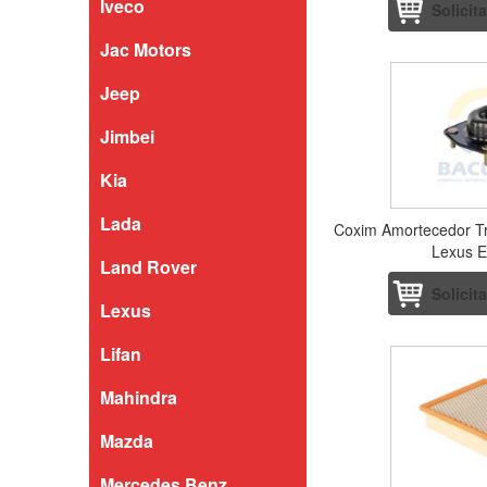
Iveco
Solicit
Jac Motors
Jeep
Jimbei
Kia
Lada
Coxim Amortecedor Tr
Lexus 
Land Rover
Solicit
Lexus
Lifan
Mahindra
Mazda
Mercedes Benz