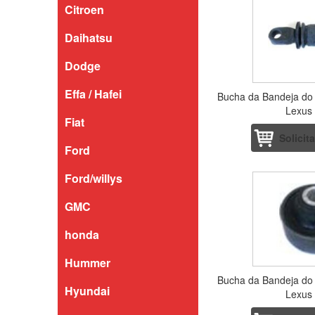
Citroen
Daihatsu
Dodge
Effa / Hafei
Bucha da Bandeja do
Lexus
Fiat
Solicit
Ford
Ford/willys
GMC
honda
Hummer
Bucha da Bandeja do
Hyundai
Lexus