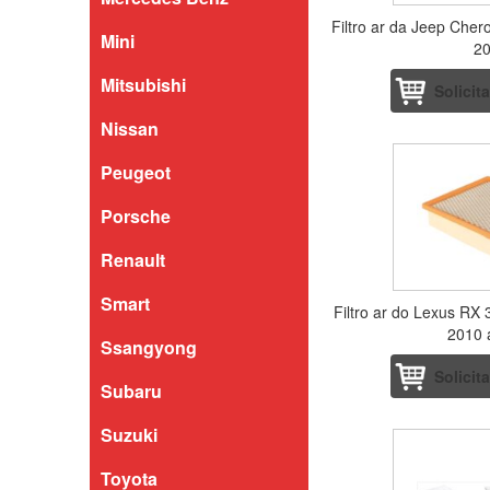
Filtro ar da Jeep Che
Mini
2
Mitsubishi
Solicit
Nissan
Peugeot
Porsche
Renault
Smart
Filtro ar do Lexus RX
2010 
Ssangyong
Solicit
Subaru
Suzuki
Toyota