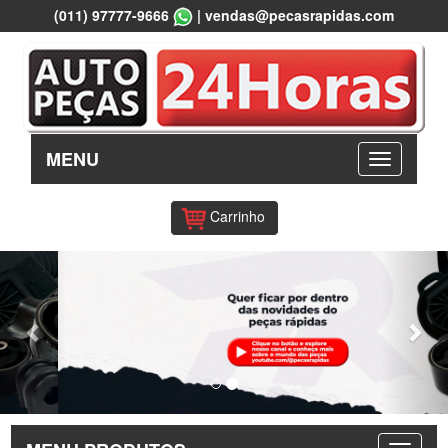
(011) 97777-9666
|
vendas@pecasrapidas.com
MENU
Carrinho
Previous
Nex