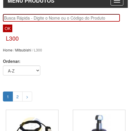
MENU PRODUTOS
OK
L300
Home
/
Mitsubishi
/ L300
Ordenar:
1
2
>