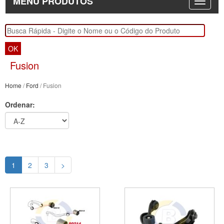
MENU PRODUTOS
OK
Fusion
Home
/
Ford
/ Fusion
Ordenar:
1
2
3
>