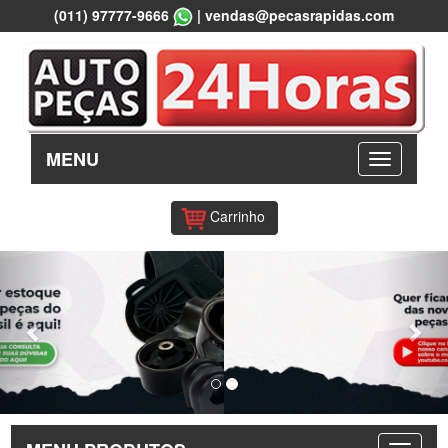
(011) 97777-9666
|
vendas@pecasrapidas.com
MENU
Carrinho
Previous
Nex