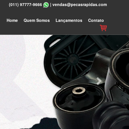
(011) 97777-9666
|
vendas@pecasrapidas.com
Next
Home
Quem Somos
Lançamentos
Contato