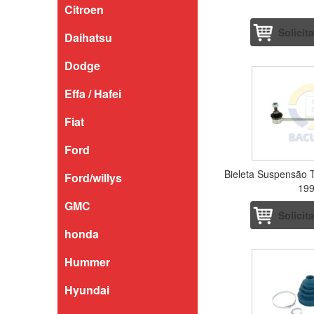
Citroen
Solicit
Daihatsu
Dodge
Effa / Hafei
Fiat
Ford
Bieleta Suspensão 
Ford/willys
199
GMC
Solicit
honda
Hummer
Hyundai