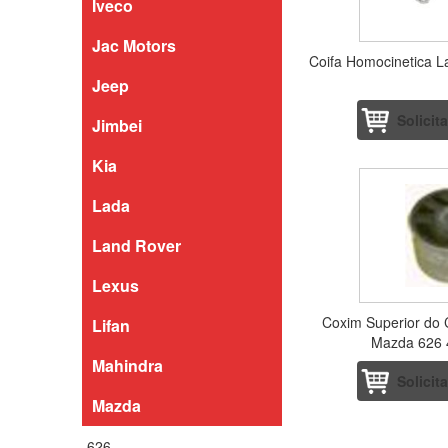
Iveco
Jac Motors
Coifa Homocinetica 
Jeep
Solicit
Jimbei
Kia
Lada
Land Rover
Lexus
Coxim Superior do C
Lifan
Mazda 626 
Automatico
Mahindra
Solicit
Mazda
626