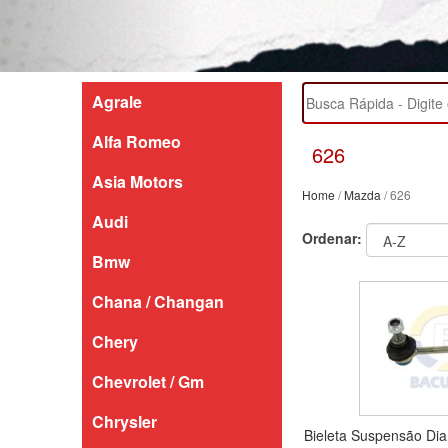
Agrale
Alfa Romeo
626
Asia Motors
Home
/
Mazda
/ 626
Audi
Ordenar:
Bmw
Chana / Changan
Chery
Chevrolet / Gm
Chrysler
Bieleta Suspensão Dia