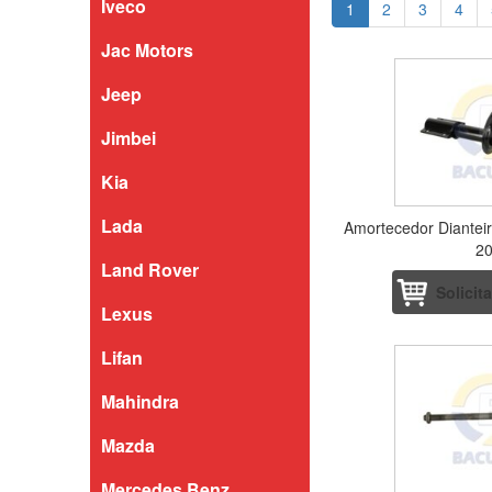
Iveco
1
2
3
4
Jac Motors
Jeep
Jimbei
Kia
Lada
Amortecedor Dianteir
2
Land Rover
Solicit
Lexus
Lifan
Mahindra
Mazda
Mercedes Benz