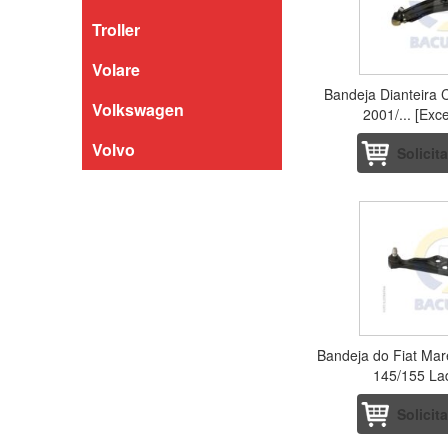
Troller
Volare
Bandeja Dianteira 
Volkswagen
2001/... [Exc
Volvo
Solicit
Bandeja do Fiat Ma
145/155 La
Solicit