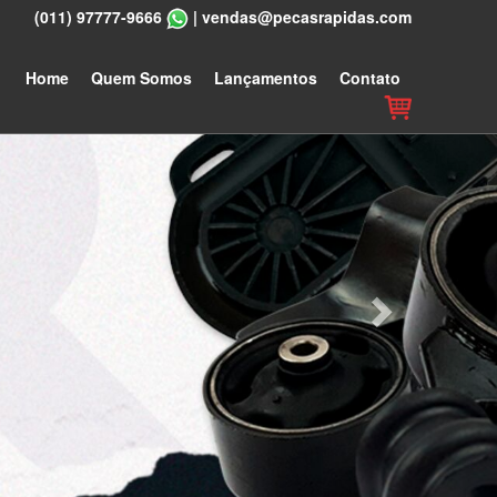
(011) 97777-9666
|
vendas@pecasrapidas.com
Next
Home
Quem Somos
Lançamentos
Contato