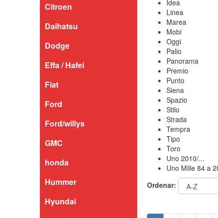
Idea
Citroen
Linea
Marea
Daihatsu
Mobi
Oggi
Dodge
Palio
Panorama
Effa / Hafei
Premio
Punto
Fiat
Siena
Spazio
Ford
Stilo
Strada
Ford/willys
Tempra
Tipo
GMC
Toro
Uno 2010/...
honda
Uno Mille 84 a 
Hummer
Ordenar:
Hyundai