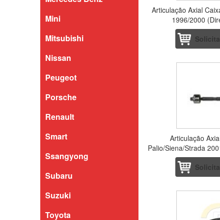
Articulação Axial Caix
Mini
1996/2000 (Dir
Mitsubishi
Solicit
Nissan
Peugeot
Porsche
Renault
Smart
Articulação Axia
Palio/Siena/Strada 200
Ssangyong
Solicit
Subaru
Suzuki
Toyota