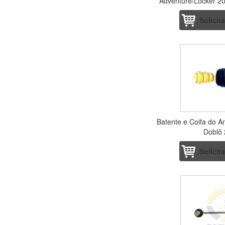
Adventure/Locker 20
Solicit
Batente e Coifa do A
Doblô 
Solicit