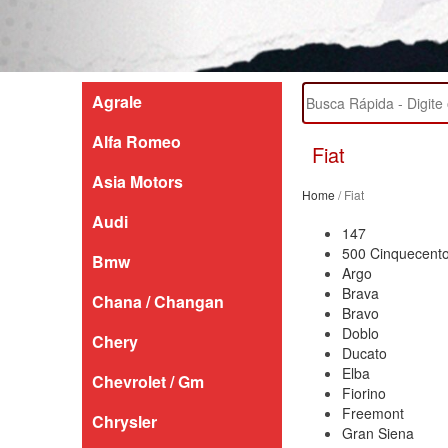
Agrale
Alfa Romeo
Fiat
Asia Motors
Home
/ Fiat
Audi
147
500 Cinquecent
Bmw
Argo
Brava
Chana / Changan
Bravo
Doblo
Chery
Ducato
Elba
Chevrolet / Gm
Fiorino
Freemont
Chrysler
Gran Siena