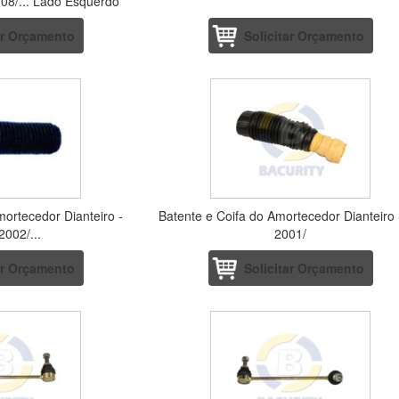
08/... Lado Esquerdo
ar Orçamento
Solicitar Orçamento
mortecedor Dianteiro -
Batente e Coifa do Amortecedor Dianteiro 
2002/...
2001/
ar Orçamento
Solicitar Orçamento