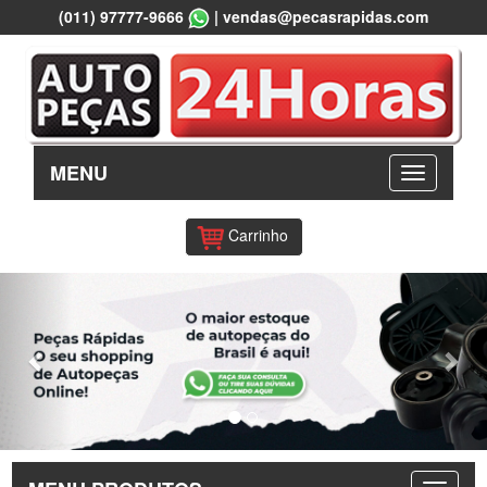
(011) 97777-9666
|
vendas@pecasrapidas.com
MENU
Carrinho
Previous
Nex