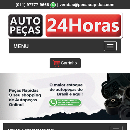
(011) 97777-9666
|
vendas@pecasrapidas.com
MENU
Carrinho
Previous
Nex