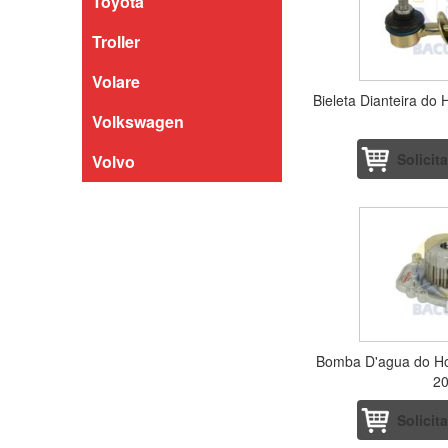
Toyota
Troller
Volare
Bieleta Dianteira do
Volkswagen
Solicit
Volvo
Bomba D'agua do Ho
2
Solicit