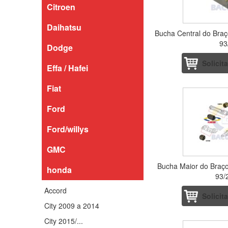
Citroen
Daihatsu
Bucha Central do Braço
93
Dodge
Solicit
Effa / Hafei
Fiat
Ford
Ford/willys
GMC
Bucha Maior do Braço 
honda
93/
Accord
Solicit
City 2009 a 2014
City 2015/...