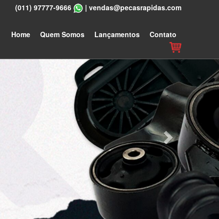
(011) 97777-9666
|
vendas@pecasrapidas.com
Next
Home
Quem Somos
Lançamentos
Contato