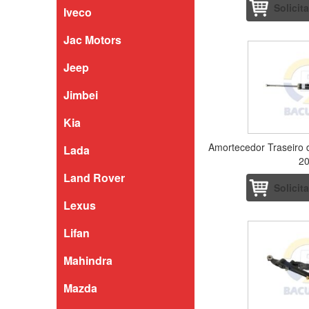
Solicit
Iveco
Jac Motors
Jeep
Jimbei
Kia
Amortecedor Traseiro 
Lada
2
Land Rover
Solicit
Lexus
Lifan
Mahindra
Mazda