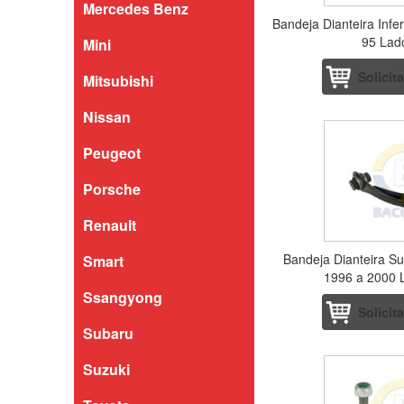
Mercedes Benz
Bandeja Dianteira Infe
95 Lado
Mini
Solicit
Mitsubishi
Nissan
Peugeot
Porsche
Renault
Bandeja Dianteira Su
Smart
1996 a 2000 
Ssangyong
Solicit
Subaru
Suzuki