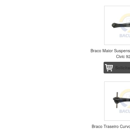
Braco Maior Suspens
Civic 9
Solicit
Braco Traseiro Curv