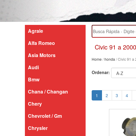
Agrale
Alfa Romeo
Civic 91 a 200
Asia Motors
Home
/
honda
/ Civic 91 a
Audi
Ordenar:
Bmw
Chana / Changan
1
2
3
4
Chery
Chevrolet / Gm
Chrysler