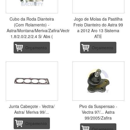
Cubo da Roda Dianteira
Jogo de Molas da Pastilha
(Com Rolamento) -
Freio Dianteiro do Astra 99
Astra/Montana/Meriva/Zafira/Vectra
a 2012 Aro 13 Sistema
1.8/2.0/2.2/2.4 S/ Abs (
ATE
Orçamento
Orçamento
Junta Cabeçote - Vectra/
Pivo da Suspensao -
Astra/ Meriva 99/...
Vectra 97/... Astra
99/2005/Zafira
Orçamento
Orçamento