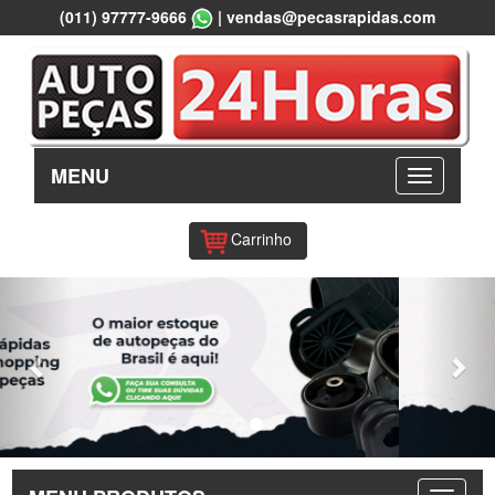
(011) 97777-9666
|
vendas@pecasrapidas.com
MENU
Carrinho
Previous
Nex