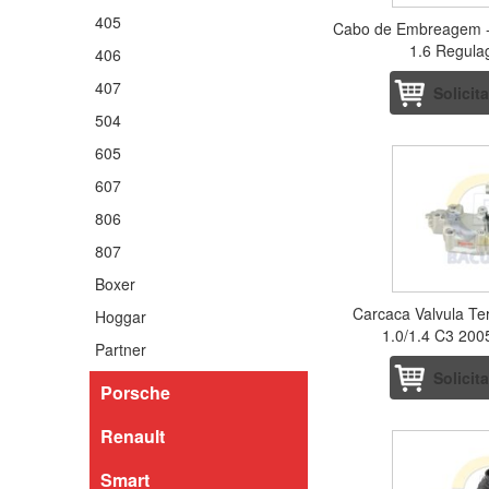
405
Cabo de Embreagem - 
1.6 Regul
406
407
Solicit
504
605
607
806
807
Boxer
Carcaca Valvula Te
Hoggar
1.0/1.4 C3 2005
Partner
Solicit
Porsche
Renault
Smart