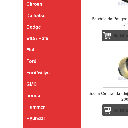
Citroen
Daihatsu
Bandeja do Peugeot
Dir
Dodge
Solicit
Effa / Hafei
Fiat
Ford
Ford/willys
GMC
Bucha Central Bandej
honda
200
Hummer
Solicit
Hyundai