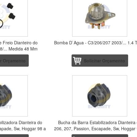
 Freio Dianteiro do
Bomba D`Agua - C3/206/207 2003/... 1.4 
8/... Medida 48 Mm
ar Orçamento
Solicitar Orçamento
ilizadora Dianteira do
Bucha da Barra Estabilizadora Dianteira
capade, Sw, Hoggar 98 a
206, 207, Passion, Escapade, Sw, Hoggar
5094-8
2014 5094-80