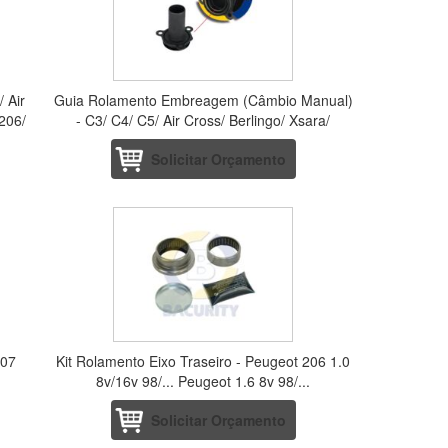
 Air
Guia Rolamento Embreagem (Câmbio Manual)
 206/
- C3/ C4/ C5/ Air Cross/ Berlingo/ Xsara/
Picasso 106/ 205
Solicitar Orçamento
207
Kit Rolamento Eixo Traseiro - Peugeot 206 1.0
8v/16v 98/... Peugeot 1.6 8v 98/...
Solicitar Orçamento