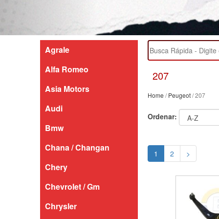
Agrale
Alfa Romeo
207
Asia Motors
Home
/
Peugeot
/ 207
Audi
Ordenar:
Bmw
Chana / Changan
1
2
>
Chery
Chevrolet / Gm
Chrysler