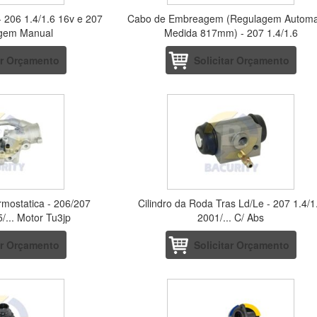
206 1.4/1.6 16v e 207
Cabo de Embreagem (Regulagem Automa
agem Manual
Medida 817mm) - 207 1.4/1.6
ar Orçamento
Solicitar Orçamento
rmostatica - 206/207
Cilindro da Roda Tras Ld/Le - 207 1.4/1
/... Motor Tu3jp
2001/... C/ Abs
ar Orçamento
Solicitar Orçamento