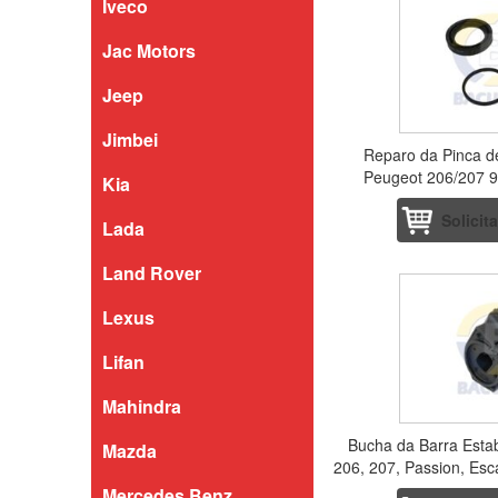
Iveco
Jac Motors
Jeep
Jimbei
Reparo da Pinca de
Peugeot 206/207 9
Kia
Solicit
Lada
Land Rover
Lexus
Lifan
Mahindra
Bucha da Barra Estab
Mazda
206, 207, Passion, Es
2014 
Mercedes Benz