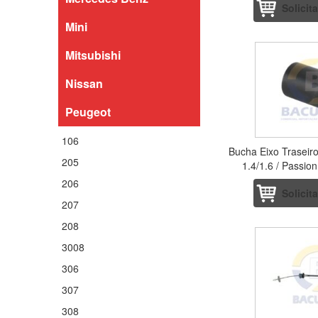
Solicit
Mini
Mitsubishi
Nissan
Peugeot
106
Bucha Eixo Traseir
205
1.4/1.6 / Passio
206
Solicit
207
208
3008
306
307
308