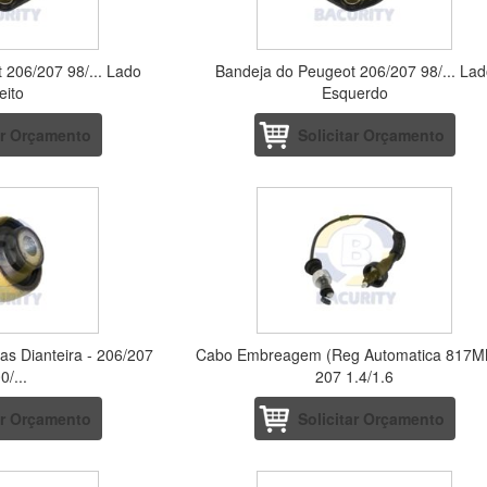
 206/207 98/... Lado
Bandeja do Peugeot 206/207 98/... La
eito
Esquerdo
ar Orçamento
Solicitar Orçamento
as Dianteira - 206/207
Cabo Embreagem (Reg Automatica 817M
0/...
207 1.4/1.6
ar Orçamento
Solicitar Orçamento