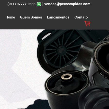
(011) 97777-9666
|
vendas@pecasrapidas.com
Next
Home
Quem Somos
Lançamentos
Contato