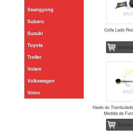
Ssangyong
Subaru
Coifa Lado Rod
Suzuki
Toyota
Solicit
Troller
Volare
Volkswagen
Volvo
Haste do Trambulado
Medida de Fur
Solicit