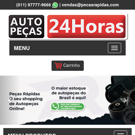
(011) 97777-9666
|
vendas@pecasrapidas.com
MENU
Carrinho
Previous
Nex