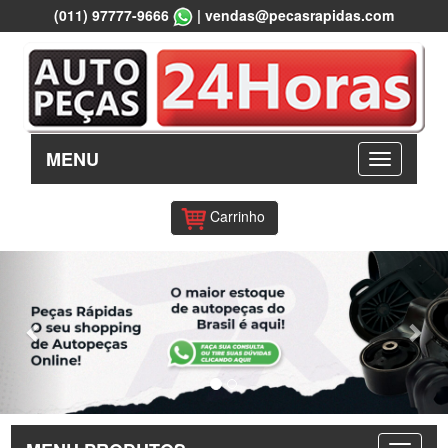
(011) 97777-9666
|
vendas@pecasrapidas.com
MENU
Carrinho
Previous
Nex