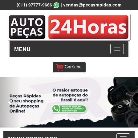
(011) 97777-9666
|
vendas@pecasrapidas.com
MENU
Carrinho
Previous
Nex